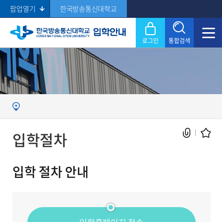
팝업열기
한국방송통신대학교
로그인
통합검색
닫기
Search
입학절차
입학 절차 안내
현재 페이지를 즐겨찾는 메뉴로
등록하시겠습니까?
메뉴추가