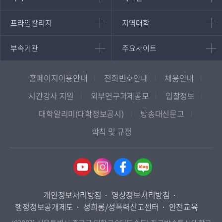
대학원
국어국문학과
프라임칼리지
지역대학
프라임칼리지
지역대학
경영대학원
영어영문학과
학사학위과정
지역대학 포털
중어중문학과
부속기관
주요사이트
부속기관
주요사이트
평생교육과정
서울지역대학
프랑스언어문화학과
중앙도서관
멘토링
부산지역대학
일본학과
원격교육혁신연구원
진로심리상담
홈페이지이용안내
전화번호안내
채용안내
대구경북지역대학
통합인문학연구소
교육정보화본부
인천지역대학
시간강사 지원
외부연구과제공모
입찰정보
사회과학대학
디지털미디어센터
국립대학육성사업
광주전남지역대학
대학알리미(대학정보공시)
방송대신문고
법학과
종합교육연수원
OpenVLab
대전충남지역대학
학칙 및 규정
행정학과
교양교육원
울산지역대학
경제학과
역사기록관
경기지역대학
경영학과
국제협력단
강원지역대학
무역학과
산학협력단
충북지역대학
미디어영상학과
개인정보처리방침
영상정보처리방침
인권센터
전북지역대학
도시콘텐츠·관광학과
행정정보공개제도
성희롱/성폭력신고센터
안전교육
경남지역대학
사회복지연계전공