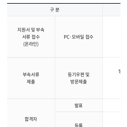
구 분
지원서 및 부속
서류 접수
PC·모바일 접수
202
(온라인)
202
방문접
부속서류
등기우편 및
제출
방문제출
단, 
발표
(1
합격자
등록
(