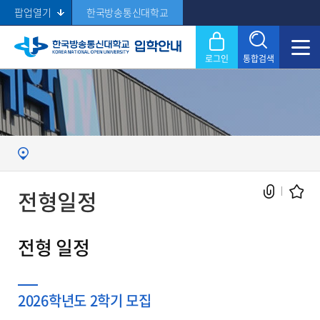
팝업열기
한국방송통신대학교
로그인
통합검색
닫기
Search
전형일정
전형 일정
현재 페이지를 즐겨찾는 메뉴로
등록하시겠습니까?
2026학년도 2학기 모집
메뉴추가