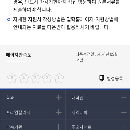
경우, 반드시 마감기한까지 직접 방문하여 원본서류를
제출하여야 합니다.
자세한 지원서 작성방법은 입학홈페이지-지원방법에
안내되는 자료를 다운받아 활용하시기 바랍니다.
페이지만족도
최종수정일 : 2026년 05월
04일
인문과학대학
대학원
학과
대학원
대학원
국어국문학과
프라임칼리지
지역대학
프라임칼리지
지역대학
경영대학원
영어영문학과
학사학위과정
지역대학 포털
중어중문학과
부속기관
주요사이트
부속기관
주요사이트
평생교육과정
서울지역대학