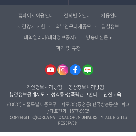
프랑스언어문화학과
중앙도서관
멘토링
부산지역대학
일본학과
원격교육혁신연구원
진로심리상담
홈페이지이용안내
전화번호안내
채용안내
대구경북지역대학
통합인문학연구소
교육정보화본부
인천지역대학
시간강사 지원
외부연구과제공모
입찰정보
사회과학대학
디지털미디어센터
국립대학육성사업
광주전남지역대학
대학알리미(대학정보공시)
방송대신문고
법학과
종합교육연수원
OpenVLab
대전충남지역대학
학칙 및 규정
행정학과
교양교육원
울산지역대학
경제학과
역사기록관
경기지역대학
경영학과
국제협력단
강원지역대학
무역학과
산학협력단
충북지역대학
미디어영상학과
개인정보처리방침
영상정보처리방침
인권센터
전북지역대학
도시콘텐츠·관광학과
행정정보공개제도
성희롱/성폭력신고센터
안전교육
경남지역대학
사회복지연계전공
(03087) 서울특별시 종로구 대학로 86 (동숭동) 한국방송통신대학교
제주지역대학
/ 대표전화 :
1577-9995
사회복지학과
COPYRIGHT(C)KOREA NATIONAL OPEN UNIVERSITY. ALL RIGHTS
RESERVED.
자연과학대학