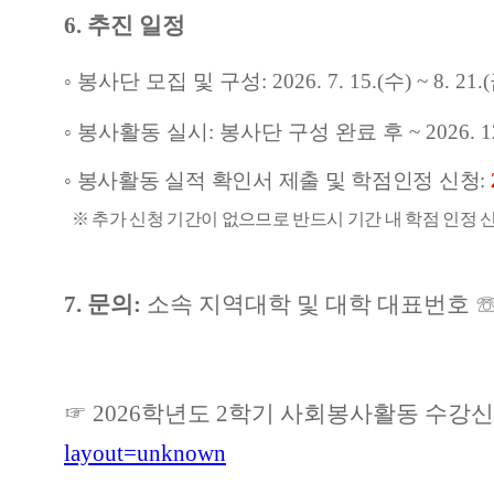
6.
추진 일정
◦
봉사단 모집 및 구성
: 2026. 7. 15.(
수
) ~ 8. 21.(
◦
봉사활동 실시
:
봉사단 구성 완료 후
~ 2026. 1
◦
봉사활동 실적 확인서 제출 및 학점인정 신청
:
※
추가 신청 기간이 없으므로 반드시 기간 내 학점 인정
7.
문의
:
소속 지역대학 및 대학 대표번호
☞ 2026학년도 2학기 사회봉사활동 수강
layout=unknown