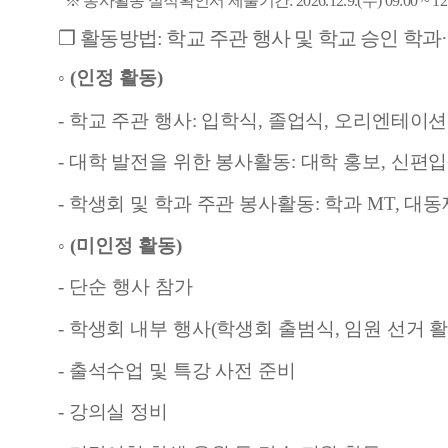
※
봉사활동 실적확인서 제출기간
: 2026.12.9.(
수
) 09:00 ~ 12
❒
활동방법
:
학교 주관 행사 및 학교 승인 학과·
◦
(
인정 활동
)
-
학교 주관 행사
:
입학식
,
졸업식
,
오리엔테이션
-
대학 발전을 위한 봉사활동
:
대학 홍보
,
신
편입
-
학생회 및 학과 주관 봉사활동
:
학과
MT,
대동
◦
(
미인정 활동
)
-
단순 행사 참가
-
학생회 내부 행사
(
학생회 출범식
,
임원 선거 
-
출석수업 및 특강 사전 준비
-
강의실 정비