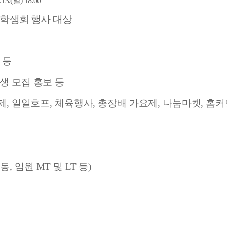
.13.(
일
) 18:00
학생회 행사 대상
 등
생 모집 홍보 등
제
,
일일호프
,
체육행사
,
총장배 가요제
,
나눔마켓
,
홈커
활동
,
임원
MT
및
LT
등
)