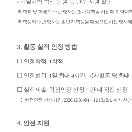
-
기말시험 학생 응원 등 단순 지원 활동
※
학과 및 학생회 주관 행사는 행사계획을 사전에 지역대
※
학생회 주관 행사는 일반 재학생을 대상으로 하는 행사에
3.
활동 실적 인정 방법
❒
인정학점
: 1
학점
❒
인정범위
: 1
일 최대
4
시간
,
봉사활동 당 최대
❒
실적제출
:
학점인정 신청기간 내 직접 신청
※
학점인정 신청기간
: 2026.12.9.(
수
) ~ 12.13.(
일
),
추가 신청
4.
안전 지원