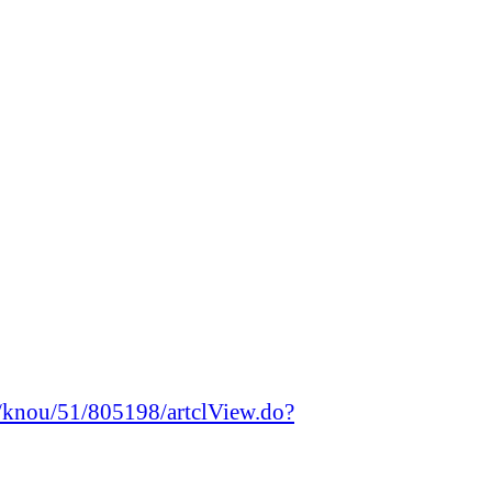
s/knou/51/805198/artclView.do?