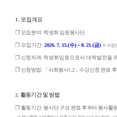
1. 모집개요
❒
모집분야
:
학생회 임원봉사단
❒
모집기간
:
2026. 7. 15.(
수
) ~ 8. 21.(
금
)
※
수강
❒
신청자격
:
학생회임원으로서 대학발전을 위
❒
신청방법
:
「
사회봉사
1,2
」
수강신청 완료 후
.
활
동기간 및 방법
2
❒
활동기간
:
봉사단 구성 완료 후부터 봉사활