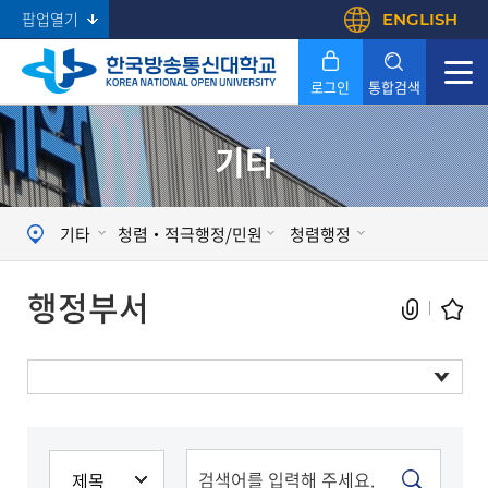
팝업열기
ENGLISH
로그인
통합검색
기타
Search
기타
청렴‧적극행정/민원
청렴행정
행정부서
청렴센터