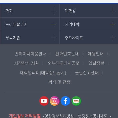
인문과학대학
대학원
학과
대학원
대학원
국어국문학과
프라임칼리지
지역대학
프라임칼리지
지역대학
경영대학원
영어영문학과
학사학위과정
지역대학 포털
중어중문학과
부속기관
주요사이트
부속기관
주요사이트
평생교육과정
서울지역대학
프랑스언어문화학과
중앙도서관
멘토링
부산지역대학
일본학과
원격교육혁신연구원
진로심리상담
홈페이지이용안내
전화번호안내
채용안내
대구경북지역대학
통합인문학연구소
교육정보화본부
인천지역대학
시간강사 지원
외부연구과제공모
입찰정보
사회과학대학
디지털미디어센터
국립대학육성사업
광주전남지역대학
대학알리미(대학정보공시)
클린신고센터
법학과
종합교육연수원
OpenVLab
대전충남지역대학
학칙 및 규정
행정학과
교양교육원
울산지역대학
경제학과
역사기록관
경기지역대학
경영학과
국제협력단
강원지역대학
무역학과
산학협력단
충북지역대학
미디어영상학과
개인정보처리방침
인권센터
영상정보처리방침
행정정보공개제도
전북지역대학