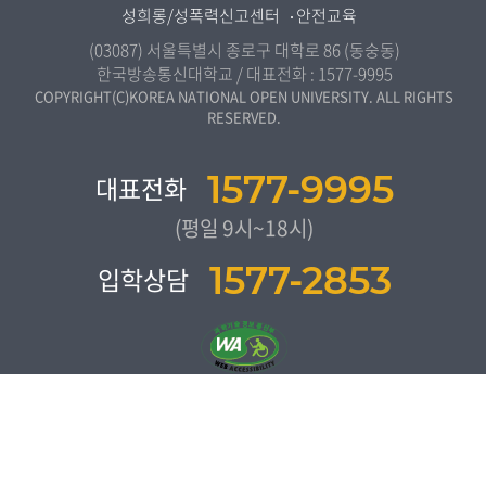
도시콘텐츠·관광학과
성희롱/성폭력신고센터
안전교육
교원양성지원센터
경남지역대학
사회복지연계전공
(03087) 서울특별시 종로구 대학로 86 (동숭동)
제주지역대학
한국방송통신대학교 / 대표전화 :
1577-9995
사회복지학과
COPYRIGHT(C)KOREA NATIONAL OPEN UNIVERSITY. ALL RIGHTS
RESERVED.
자연과학대학
농학과
1577-9995
대표전화
생활과학부
(평일 9시~18시)
컴퓨터과학과
1577-2853
입학상담
통계•데이터과학과
보건환경안전학과
간호학과
교육과학대학
교육학과
청소년교육복지상담학과