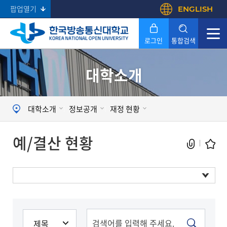
팝업열기
ENGLISH
로그인
통합검색
대학소개
Search
대학소개
정보공개
재정 현황
예/결산 현황
예/결산 현황