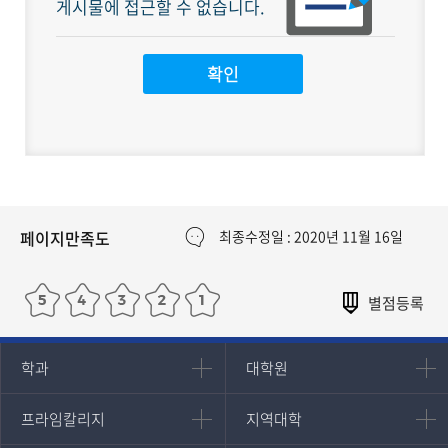
게시물에 접근할 수 없습니다.
페이지만족도
최종수정일 : 2020년 11월 16일
인문과학대학
대학원
학과
대학원
대학원
국어국문학과
프라임칼리지
지역대학
프라임칼리지
지역대학
경영대학원
영어영문학과
학사학위과정
지역대학 포털