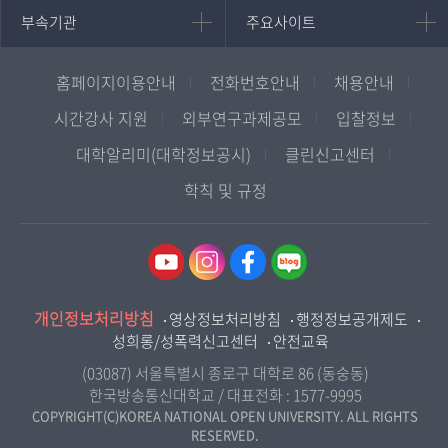
중어중문학과
부속기관
주요사이트
부속기관
주요사이트
평생교육과정
서울지역대학
프랑스언어문화학과
중앙도서관
멘토링
부산지역대학
일본학과
원격교육혁신연구원
진로심리상담
홈페이지이용안내
전화번호안내
채용안내
대구경북지역대학
통합인문학연구소
교육정보화본부
인천지역대학
시간강사 지원
외부연구과제공모
입찰정보
사회과학대학
디지털미디어센터
국립대학육성사업
광주전남지역대학
대학알리미(대학정보공시)
클린신고센터
법학과
종합교육연수원
OpenVLab
대전충남지역대학
학칙 및 규정
행정학과
교양교육원
울산지역대학
경제학과
역사기록관
경기지역대학
경영학과
국제협력단
강원지역대학
무역학과
산학협력단
충북지역대학
미디어영상학과
개인정보처리방침
인권센터
영상정보처리방침
행정정보공개제도
전북지역대학
도시콘텐츠·관광학과
성희롱/성폭력신고센터
안전교육
교원양성지원센터
경남지역대학
사회복지연계전공
(03087) 서울특별시 종로구 대학로 86 (동숭동)
제주지역대학
한국방송통신대학교 / 대표전화 :
1577-9995
사회복지학과
COPYRIGHT(C)KOREA NATIONAL OPEN UNIVERSITY. ALL RIGHTS
RESERVED.