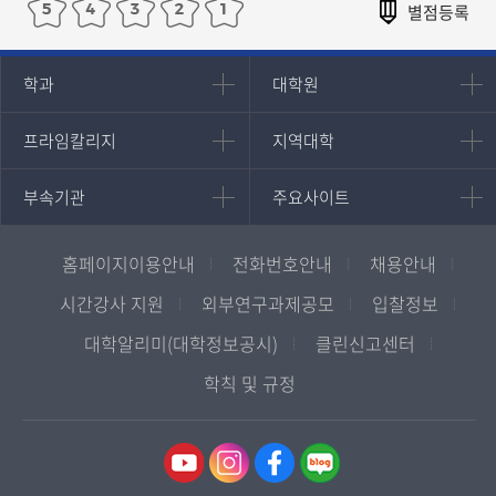
인문과학대학
대학원
학과
대학원
대학원
국어국문학과
프라임칼리지
지역대학
프라임칼리지
지역대학
경영대학원
영어영문학과
학사학위과정
지역대학 포털
중어중문학과
부속기관
주요사이트
부속기관
주요사이트
평생교육과정
서울지역대학
프랑스언어문화학과
중앙도서관
멘토링
부산지역대학
일본학과
원격교육혁신연구원
진로심리상담
홈페이지이용안내
전화번호안내
채용안내
대구경북지역대학
통합인문학연구소
교육정보화본부
인천지역대학
시간강사 지원
외부연구과제공모
입찰정보
사회과학대학
디지털미디어센터
국립대학육성사업
광주전남지역대학
대학알리미(대학정보공시)
클린신고센터
법학과
종합교육연수원
OpenVLab
대전충남지역대학
학칙 및 규정
행정학과
교양교육원
울산지역대학
경제학과
역사기록관
경기지역대학
경영학과
국제협력단
강원지역대학
무역학과
산학협력단