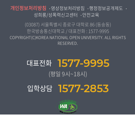
충북지역대학
미디어영상학과
개인정보처리방침
인권센터
영상정보처리방침
행정정보공개제도
전북지역대학
도시콘텐츠·관광학과
성희롱/성폭력신고센터
안전교육
교원양성지원센터
경남지역대학
사회복지연계전공
(03087) 서울특별시 종로구 대학로 86 (동숭동)
제주지역대학
한국방송통신대학교 / 대표전화 :
1577-9995
사회복지학과
COPYRIGHT(C)KOREA NATIONAL OPEN UNIVERSITY. ALL RIGHTS
RESERVED.
자연과학대학
농학과
1577-9995
대표전화
생활과학부
(평일 9시~18시)
컴퓨터과학과
1577-2853
입학상담
통계•데이터과학과
보건환경안전학과
간호학과
교육과학대학
교육학과